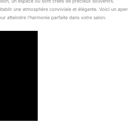
son, un espace où sont créés de précieux souvenirs.
tablir une atmosphère conviviale et élégante. Voici un ape
r atteindre l’harmonie parfaite dans votre salon.