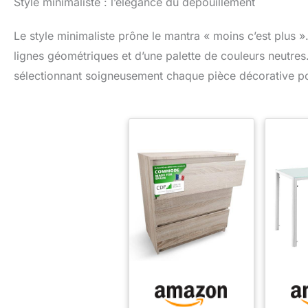
Style minimaliste : l’élégance du dépouillement
Structure en panneaux de
arrond
particules de bois robuste
char
et pieds en bois de pin
Stable 
Le style minimaliste prône le mantra « moins c’est plu
stables Dimensions du
sa stru
buffet : L. 140 x l. 40 x H.
de pa
lignes géométriques et d’une palette de couleurs neutres.
60 cm - Hauteur des
pie
sélectionnant soigneusement chaque pièce décorative pou
pieds : 17 cm
global
H.110 
p