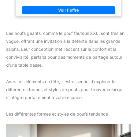
capacité de charge jusqu’à 100 kg, ce fauteuil moelleux vous
invite à vous lover seul ou à plusieurs. Sa base antidérapante
et ses coutures renforcées garantissent une utilisation durable
au quotidien. Dimensions : 113 x 118 x 75 cm (P x L x H). 📦
Robustesse et durabilité：Conçu en tissu velours côtelé
résistant, avec des coutures renforcées et une base
antidérapante, ce fauteuil est pensé pour un usage quotidien
Les poufs géants, comme le pouf fauteuil XXL, sont très en
sans s’abîmer. Sa construction robuste résiste à un usage
intensif tout en conservant son élégance. Un investissement
vogue, offrant une invitation à la détente dans les grands
durable pour des années de confort. 💎Style polyvalent &
fonctionnel：Au design épuré et chic, ce pouf s’intègre avec
salons. Leur conception met l’accent sur le confort et la
élégance dans tous les intérieurs : salon, chambre, studio ou
convivialité, parfaits pour des moments de partage autour
coin lecture. Une poche latérale pratique permet de garder à
portée de main livres, télécommande ou tablette. 🔄Prêt à
d’une table basse.
l'emploi：Livré sous vide, il reprend sa forme optimale en 48 à
72 heures après déballage. Aucun rembourrage nécessaire : il
suffit de tapoter légèrement pour activer la mousse et profiter
immédiatement d’un confort moelleux et durable.
Avec ces éléments en tête, il est essentiel d’explorer les
différentes formes et styles de poufs pour trouver celui qui
s’intègre parfaitement à votre espace.
Les différentes formes et styles de poufs tendance