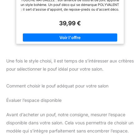
TOUCHE NATURELLE : son alliance de tissu et de jonc apporte
trouver un oreiller (ou trois!) Qui
un style bohème. Un pouf déco qui se démarque POLYVALENT
correspond parfaitement à votre
: il sert d'assise d'appoint, de repose-pieds ou d'accent déco.
espace. Ajoutez une touche de
Un meuble à multiples usages STYLE TENDANCE : son design
couleur pour égayer une pièce
moderne habille joliment votre pièce. Aussi esthétique que
ou choisissez-en plusieurs pour
39,99 €
confortable TEINTE BLEUE : sa couleur apporte une touche chic
créer une atmosphère
et apaisante. Un accent déco raffiné COMPACT : sa faible
chaleureuse et vibrante!
emprise se glisse dans les petits espaces. Un pouf malin et
discret
Une fois le style choisi, il est temps de s’intéresser aux critères
pour sélectionner le pouf idéal pour votre salon.
Comment choisir le pouf adéquat pour votre salon
Évaluer l’espace disponible
Avant d’acheter un pouf, notre consigne, mesurer l’espace
disponible dans votre salon. Cela vous permettra de choisir un
modèle qui s’intègre parfaitement sans encombrer l’espace.