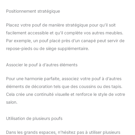
polyvalent avec housse résistante aux intempéries (50%
polyester, 50% PVC). Dimensions (L x H): 45 x 25 cm. Housse
Positionnement stratégique
amovible et lavable. Insert séparé et rechargeable avec
remplissage de perles EPS. Se combine idéalement avec un
pouf ou un pouf gaming.
Placez votre pouf de manière stratégique pour qu’il soit
facilement accessible et qu’il complète vos autres meubles.
Par exemple, un pouf placé près d’un canapé peut servir de
repose-pieds ou de siège supplémentaire.
Associer le pouf à d’autres éléments
Pour une harmonie parfaite, associez votre pouf à d’autres
éléments de décoration tels que des coussins ou des tapis.
Cela crée une continuité visuelle et renforce le style de votre
salon.
Utilisation de plusieurs poufs
Dans les grands espaces, n’hésitez pas à utiliser plusieurs