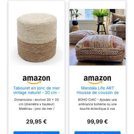
Tabouret en jonc de mer
Mandala Life ART
vintage naturel - 30 cm -
Housse de coussin de
Fibre naturelle - Pouf
sol bohème – Mélange
Dimensions : environ 30 x 30
BOHO CHIC - Ajoutez une
bohème - En jute -
de laine pure et coton –
cm (diamètre x hauteur)
ambiance bohème ou une
Repose-pieds - Tabouret
61 x 61 x 20,3 cm –
Matériau : jonc de mer /
touche éclectique à vos
- Coussin d'assise
Rembourrage non inclus
plastique / mousse
espaces de vie! Ces coussins
– Broderie artisanale à la
(rembourrage) Couleur : naturel
de sol sont parfaits dans les
main – Housse de pouf
29,95 €
99,99 €
clair/naturel foncé Joli pouf en
chambres, les salons ou les
marocaine de luxe
fibres naturelles de jonc de mer
aires de jeux pour enfants,
bohème
noué Avec pieds en plastique
offrant un accent créatif, utile et