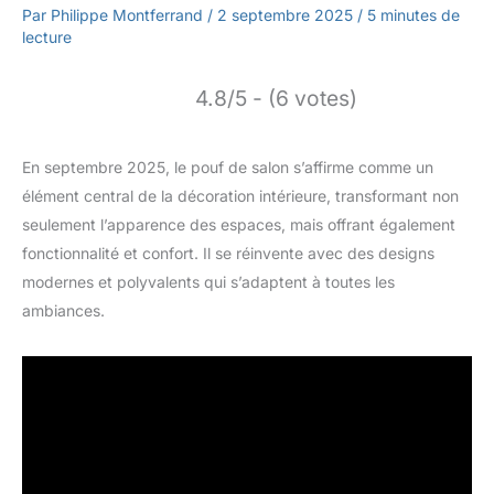
Par
Philippe Montferrand
/
2 septembre 2025
/
5 minutes de
lecture
4.8/5 - (6 votes)
En septembre 2025, le pouf de salon s’affirme comme un
élément central de la décoration intérieure, transformant non
seulement l’apparence des espaces, mais offrant également
fonctionnalité et confort. Il se réinvente avec des designs
modernes et polyvalents qui s’adaptent à toutes les
ambiances.