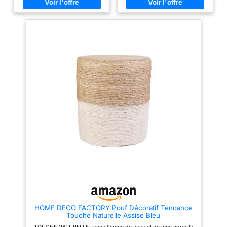
pour protéger le sol Stable
luxueux à n'importe quel
grâce au poids élevé d'environ
espace, QUALITÉ ARTISANALE
2,5 kg Idéal comme petit siège
AUTHENTIQUE - Tous nos
ou comme repose-pieds
coussins de sol sont fabriqués
à la main par des artisans du
Rajasthan, en Inde et portent un
air de qualité, de détail et
d'authenticité inégalé par les
imitateurs produits en série.
Capturez la magie de l'Inde
avec un coussin de sol de
Mandala Life ART! AMÉLIOREZ
VOTRE DÉCOR - Élevez votre
espace avec un élément de
surprise inattendu! Avec autant
de modèles, de couleurs et de
tailles à choisir, vous êtes sûr
de trouver le coussin de sol
parfait pour correspondre à
votre style unique. REMPLISSEZ
VOTRE HOUSSE DE STYLE
BOHÈME SUR MESURE avec un
sac de haricots / passe-temps /
coussin ou tout autre matériau
de remplissage. AJOUTEZ UNE
ÉCLAT DE COULEUR -
Découvrez un arc-en-ciel de
HOME DECO FACTORY Pouf Décoratif Tendance
belles possibilités! Avec 20
Touche Naturelle Assise Bleu
couleurs et designs
magnifiques, vous êtes sûr de