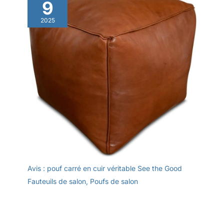
9
2025
Avis : pouf carré en cuir véritable See the Good
Fauteuils de salon
,
Poufs de salon