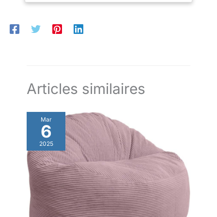
velours de haute qualité,
suffit de serrer les 5 vis et vous aurez une chaise en quelques
résistant aux déchirures, non
minutes. Cela vous fait gagner beaucoup de temps
pelucheux et grand teint.
【POLYVALENCE】La chaise s'intègre dans de nombreuses
L'assise rembourrée de 10cm
pièces, dans la salle à manger comme chaise pour les repas,
d'épaisseur est remplie de
dans la chambre comme chaise de coiffeuse, dans la zone de
mousse haute densité, offrant
réception comme fauteuil de salon
un confort et une douceur
exceptionnels. FAUTEUIL
COIFFEUSE ÉLÉGANT: Avec son
forme de pétale, ses courbes
gracieuses et son revêtement en
velours doux associé à des
Articles similaires
pieds dorés, ce fauteuil de
coiffeuse respire le style et
l’élégance classique. Idéale
comme chaise de coiffeuse,
Mar
chaise de salle à manger ou
6
chaise de salon.
2025