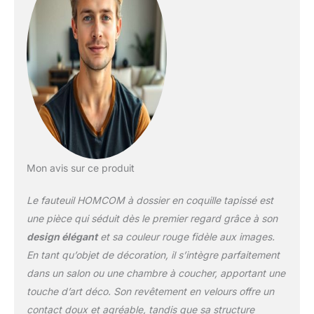
un soutien optimal à
votre corps pour chaque
moment de détente
Solide : le fauteuil en
velours est fabriqué avec
des pieds en acier qui
assurent la stabilité, et le
design légèrement incliné
garantit un équilibre
optimal. Les pieds
réglables permettent de
Mon avis sur ce produit
maintenir le fauteuil
stable Polyvalent :
Le fauteuil HOMCOM à dossier en coquille tapissé est
pratique et au design
incomparable, il est
une pièce qui séduit dès le premier regard grâce à son
parfait à utiliser comme
design élégant
et sa couleur rouge fidèle aux images.
fauteuil pour le salon,
En tant qu’objet de décoration, il s’intègre parfaitement
fauteuil de chambre à
dans un salon ou une chambre à coucher, apportant une
coucher ou assise pour
salles d'attente
touche d’art déco. Son revêtement en velours offre un
Dimensions : dimensions
contact doux et agréable, tandis que sa structure