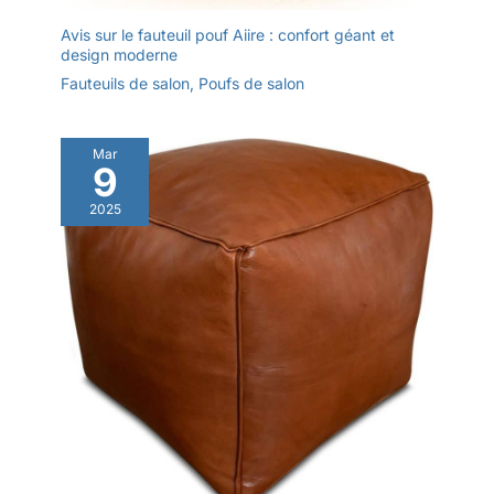
Avis sur le fauteuil pouf Aiire : confort géant et
design moderne
Fauteuils de salon
,
Poufs de salon
Mar
9
2025