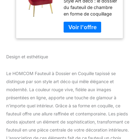
Style Art déco : le dossier
Fauteuil de Salon
du fauteuil de chambre
en Velours avec
en forme de coquillage
Pieds dorés, pour
uni aux jambes dorées
Chambre à Coucher
crée un effet glamour,
et Salon, Rouge
pour apporter une
touche de nouveauté à
vos espaces Confortable
: le rembourrage de ce
Design et esthétique
fauteuil de salon est
doux et recouvert d'un
tissu polyester doux effet
Le HOMCOM Fauteuil à Dossier en Coquille tapissé se
velours. Le dossier offre
distingue par son style art déco qui mêle élégance et
un soutien optimal à
modernité. La couleur rouge vive, fidèle aux images
votre corps pour chaque
présentées en ligne, apporte une touche de glamour à
moment de détente
Solide : le fauteuil en
n’importe quel intérieur. Grâce à sa forme en coquille, ce
velours est fabriqué avec
fauteuil offre une allure raffinée et contemporaine. Les pieds
des pieds en acier qui
dorés ajoutent un élément de sophistication, transformant ce
assurent la stabilité, et le
fauteuil en une pièce centrale de votre décoration intérieure.
design légèrement incliné
garantit un équilibre
L’association de ces éléments fait de ce fauteuil un choix