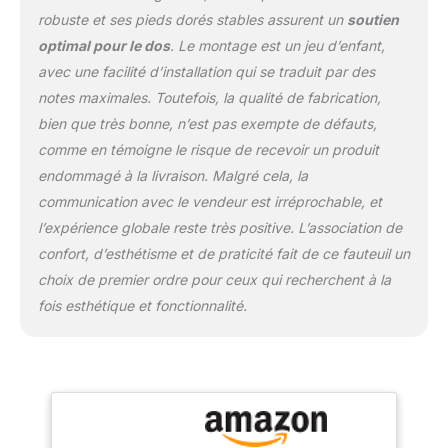
générales : 63 x 65 x 84
robuste et ses pieds dorés stables assurent un
soutien
cm. Dimensions de
optimal pour le dos
. Le montage est un jeu d’enfant,
l'assise : 62 x 49 x 43
cm. Capacité de poids :
avec une facilité d’installation qui se traduit par des
150 kg
notes maximales. Toutefois, la qualité de fabrication,
bien que très bonne, n’est pas exempte de défauts,
comme en témoigne le risque de recevoir un produit
endommagé à la livraison. Malgré cela, la
communication avec le vendeur est irréprochable, et
l’expérience globale reste très positive. L’association de
confort, d’esthétisme et de praticité fait de ce fauteuil un
choix de premier ordre pour ceux qui recherchent à la
fois esthétique et fonctionnalité.