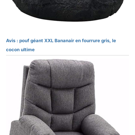
Avis : pouf géant XXL Bananair en fourrure gris, le
cocon ultime