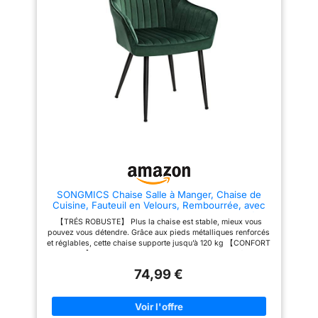
cette chaise rembourrée
vos besoins. CONFORTABLE ET
apporte élégance et modernité à
ERGONOMIQUE: L'assise extra-
votre intérieur 【MONTAGE
large de 48.2cm, le dossier en
FACILE】Seulement 2 étapes
forme de pétale avec
sont nécessaires. Il suffit de
accoudoirs et le rembourrage
serrer les 5 vis et vous aurez
en mousse haute densité de
une chaise en quelques
10cm d'épaisseur assurent un
minutes. Cela vous fait gagner
confort d'assise optimal. Cette
beaucoup de temps
chaise de salle à manger en
【POLYVALENCE】La chaise
velours offre un soutien
s'intègre dans de nombreuses
ergonomique pour votre dos et
pièces, dans la salle à manger
votre colonne vertébrale,
comme chaise pour les repas,
permettant une assise
dans la chambre comme chaise
confortable même pendant de
de coiffeuse, dans la zone de
longues périodes. STABLE ET
réception comme fauteuil de
PROPRE AU SOL: Cette fauteuil
salon
coquillage confortable est dotée
d'une structure métallique
SONGMICS Chaise Salle à Manger, Chaise de
robuste et de pieds croisés en
Cuisine, Fauteuil en Velours, Rembourrée, avec
métal, assurant stabilité et
Accoudoirs, Charge Max. 120 kg, Pieds en Métal,
excellente capacité de charge.
【TRÉS ROBUSTE】 Plus la chaise est stable, mieux vous
pour Salle à Manger, Vert et Noir d'encre
Les protections de sol réglables
pouvez vous détendre. Grâce aux pieds métalliques renforcés
LDC087C01
incluses protègent les sols
et réglables, cette chaise supporte jusqu’à 120 kg 【CONFORT
délicats des rayures et
OPTIMAL】Dossier et accoudoirs ergonomiques, surface en
permettent un fonctionnement
velours doux, coussin de siège de 7 cm d'épaisseur et assise
silencieux. TISSU EN VELOURS
74,99 €
de 49 cm de large : tout pour un haut niveau de confort 【UNE
DE HAUTE QUALITÉ: Ce fauteuil
TOUCHE D'ÉLÉGANCE】Avec sa surface en velours matelassé
de salon/cuisine rembourré,
vert, ses pieds en métal de couleur noir, cette chaise
avec dossier, accoudoirs et
rembourrée apporte élégance et modernité à votre intérieur
pieds en métal, est revêtu d’un
【MONTAGE FACILE】Seulement 2 étapes sont nécessaires. Il