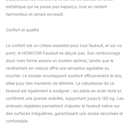
optimal. Les pieds
esthétique qui ne passe pas inaperçu, tout en restant
réglables permettent de
harmonieux et jamais excessif.
maintenir le fauteuil
stable Polyvalent :
pratique et au design
Confort et qualité
incomparable, il est
parfait à utiliser comme
Le confort est un critère essentiel pour tout fauteuil, et sur ce
fauteuil pour le salon,
point, le HOMCOM Fauteuil ne déçoit pas. Son rembourrage
fauteuil de chambre à
coucher ou assise pour
doux mais ferme assure un soutien optimal, tandis que le
salles d'attente
revêtement en velours offre une sensation agréable au
Dimensions : dimensions
toucher. Le dossier enveloppant soutient efficacement le dos,
générales : 63 x 65 x 84
idéal pour des moments de détente. La robustesse de ce
cm. Dimensions de
l'assise : 62 x 49 x 43
fauteuil est également à souligner : les pieds en acier doré lui
cm. Capacité de poids :
confèrent une grande stabilité, supportant jusqu’à 150 kg. Les
150 kg
embouts réglables permettent d’ajuster le fauteuil même sur
des surfaces irrégulières, garantissant une assise sécurisée et
confortable.