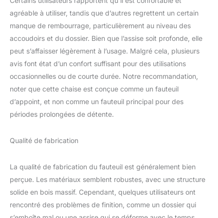
Certains utilisateurs rapportent qu’il est confortable et
constituent une base
solide, résistent à une
agréable à utiliser, tandis que d’autres regrettent un certain
charge élevée jusqu’à
manque de rembourrage, particulièrement au niveau des
136 kg. Pour les petits
accoudoirs et du dossier. Bien que l’assise soit profonde, elle
espaces : Mesurant 72
peut s’affaisser légèrement à l’usage. Malgré cela, plusieurs
cm L × 73 cm l × 83 cm
H hors tout, notre
avis font état d’un confort suffisant pour des utilisations
canapé 1 place permet de
occasionnelles ou de courte durée. Notre recommandation,
s’installer dans une pièce
noter que cette chaise est conçue comme un fauteuil
restreinte telle que
d’appoint, et non comme un fauteuil principal pour des
solarium, salon,
chambre, coin de lecture.
périodes prolongées de détente.
Qualité de fabrication
La qualité de fabrication du fauteuil est généralement bien
perçue. Les matériaux semblent robustes, avec une structure
solide en bois massif. Cependant, quelques utilisateurs ont
rencontré des problèmes de finition, comme un dossier qui
s’emboîte mal ou une assise qui se déforme avec le temps.