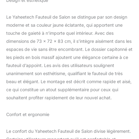
Design et esthétique
classique. Matériaux
soignés : Tissu en
polyester solide, mousse
Le Yaheetech Fauteuil de Salon se distingue par son design
dense et moelleuse,
moderne et sa couleur jaune éclatante, qui apportent une
pieds en bois massif…
touche de gaieté à n’importe quel intérieur. Avec des
Un fauteuil de salon
dimensions de 73 x 72 x 83 cm, il s’intègre aisément dans les
confortable et résistant à
l’usure. Siège confortable
espaces de vie sans être encombrant. Le dossier capitonné et
: Voici un fauteuil de
les pieds en bois massif ajoutent une élégance certaine à ce
salon bien rembourré de
fauteuil d’appoint. Les avis des utilisateurs soulignent
mousse. Son coussin
unanimement son esthétisme, qualifiant le fauteuil de très
ferme et doux procure
un confort ultime. Son
beau et élégant. Le montage est décrit comme rapide et aisé,
dossier est légèrement
ce qui constitue un atout supplémentaire pour ceux qui
incliné pour mieux
souhaitent profiter rapidement de leur nouvel achat.
reposer votre colonne.
Structure robuste : Le
fauteuil scandinave
Confort et ergonomie
dispose de pieds solides
en bois massif d’hévéa.
Le confort du Yaheetech Fauteuil de Salon divise légèrement.
Ces supports coniques