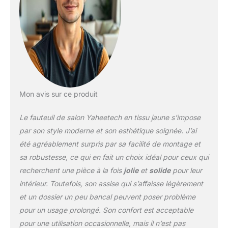
confortable et résistant à
l’usure. Siège confortable
: Voici un fauteuil de
salon bien rembourré de
mousse. Son coussin
ferme et doux procure
un confort ultime. Son
dossier est légèrement
incliné pour mieux
Mon avis sur ce produit
reposer votre colonne.
Structure robuste : Le
Le fauteuil de salon Yaheetech en tissu jaune s’impose
fauteuil scandinave
dispose de pieds solides
par son style moderne et son esthétique soignée. J’ai
en bois massif d’hévéa.
été agréablement surpris par sa facilité de montage et
Ces supports coniques
sa robustesse, ce qui en fait un choix idéal pour ceux qui
constituent une base
recherchent une pièce à la fois
jolie
et
solide
pour leur
solide, résistent à une
charge élevée jusqu’à
intérieur. Toutefois, son assise qui s’affaisse légèrement
136 kg. Pour les petits
et un dossier un peu bancal peuvent poser problème
espaces : Mesurant 72
pour un usage prolongé. Son confort est acceptable
cm L × 73 cm l × 83 cm
pour une utilisation occasionnelle, mais il n’est pas
H hors tout, notre