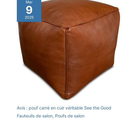
Mar
9
2025
Avis : pouf carré en cuir véritable See the Good
Fauteuils de salon
,
Poufs de salon