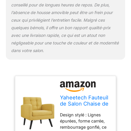
canapé 1 place permet de
conseillé pour de longues heures de repos. De plus,
s’installer dans une pièce
l’absence de housse amovible peut être un frein pour
restreinte telle que
ceux qui privilégient l’entretien facile. Malgré ces
solarium, salon,
quelques bémols, il offre un bon rapport qualité-prix
chambre, coin de lecture.
avec une livraison rapide, ce qui est un atout non
négligeable pour une touche de couleur et de modernité
dans votre salon.
Yaheetech Fauteuil
de Salon Chaise de
Salon en Tissu
Design stylé : Lignes
Fauteuil d'appoint
épurées, forme carrée,
avec Dossier
rembourrage gonflé, ce
Capitonné Pieds en