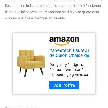
Ses pieds en bois massif et son dossier capitonné témoignent
d’une qualité supérieure, répondant ainsi à votre quête d’un
mobilier à la fois esthétique et durable.
Yaheetech Fauteuil
de Salon Chaise de
Salon en Tissu
Design stylé : Lignes
Fauteuil d'appoint
épurées, forme carrée,
avec Dossier
rembourrage gonflé, ce
Capitonné Pieds en
fauteuil d’appoint en
Bois Massif à
tissu s’avère élégant et
Assise Profonde
moderne. Son dossier
pour Salon
capitonné met en valeur
Chambre Style
un confort agréable,
Moderne Jaune
ajoutant une touche